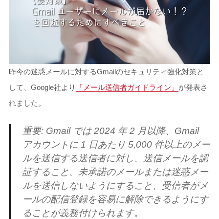
昨今の迷惑メールに対するGmailのセキュリティ強化対策と
して、Google社より
「メール送信者ガイドライン」
が発表さ
れました。
重要:
Gmail では 2024 年 2 月以降、Gmail
アカウントに 1 日あたり 5,000 件以上のメー
ルを送信する送信者に対し、送信メールを認
証すること、未承諾のメールまたは迷惑メー
ルを送信しないようにすること、受信者がメ
ールの配信登録を容易に解除できるようにす
ることが義務付けられます。