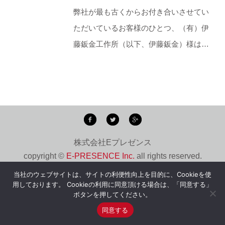
弊社が最も古くからお付き合いさせてい
ただいているお客様のひとつ、（有）伊
藤鈑金工作所（以下、伊藤鈑金）様は…
株式会社Eプレゼンス
copyright ©
E-PRESENCE Inc.
all rights reserved.
当社のウェブサイトは、サイトの利便性向上を目的に、Cookieを使
用しております。 Cookieの利用に同意頂ける場合は、「同意する」
ボタンを押してください。
お知らせ
はじめに
サービス
実 績
会社概要
同意する