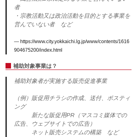
者
・宗教活動又は政治活動を目的とする事業を
営んでいない者 など
https://www.city.yokkaichi.lg.jp/www/contents/1616
904675200/index.html
補助対象事業は？
補助対象者が実施する販売促進事業
（例）販促用チラシの作成、送付、ポスティ
ング
新たな販促用PR（マスコミ媒体での
広告、ウェブサイトでの広告）
ネット販売システムの構築 など