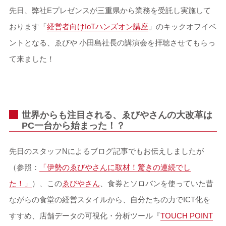
先日、弊社Eプレゼンスが三重県から業務を受託し実施して
おります「
経営者向けIoTハンズオン講座
」のキックオフイベ
ントとなる、ゑびや 小田島社長の講演会を拝聴させてもらっ
て来ました！
世界からも注目される、ゑびやさんの大改革は
PC一台から始まった！？
先日のスタッフNによるブログ記事でもお伝えしましたが
（参照：
「伊勢のゑびやさんに取材！驚きの連続でし
た！」
）、この
ゑびやさん
、食券とソロバンを使っていた昔
ながらの食堂の経営スタイルから、自分たちの力でICT化を
すすめ、店舗データの可視化・分析ツール『
TOUCH POINT