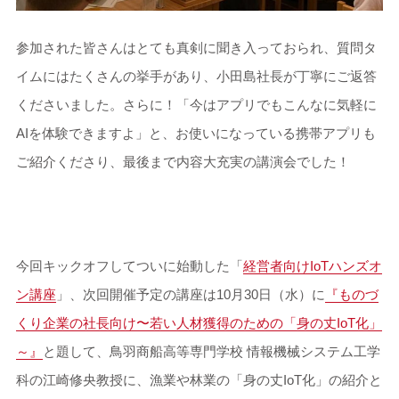
参加された皆さんはとても真剣に聞き入っておられ、質問タ
イムにはたくさんの挙手があり、小田島社長が丁寧にご返答
くださいました。さらに！「今はアプリでもこんなに気軽に
AIを体験できますよ」と、お使いになっている携帯アプリも
ご紹介くださり、最後まで内容大充実の講演会でした！
今回キックオフしてついに始動した「
経営者向けIoTハンズオ
ン講座
」、次回開催予定の講座は10月30日（水）に
『ものづ
くり企業の社長向け〜若い人材獲得のための「身の丈IoT化」
～』
と題して、鳥羽商船高等専門学校 情報機械システム工学
科の江崎修央教授に、漁業や林業の「身の丈IoT化」の紹介と