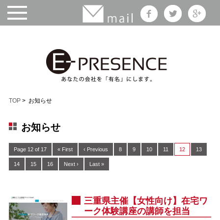
TOP
> お知らせ
お知らせ
Page 12 of 17
« First
‹ Previous
8
9
10
11
12
13
14
15
16
Next ›
Last »
三重県主催【女性向け】在宅ワ
ーク体験講座の講師を担当