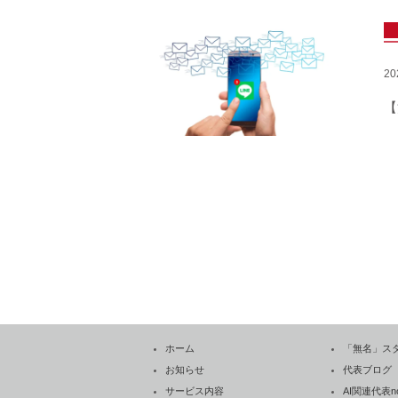
2
【
ホーム
「無名」ス
お知らせ
代表ブログ
サービス内容
AI関連代表no