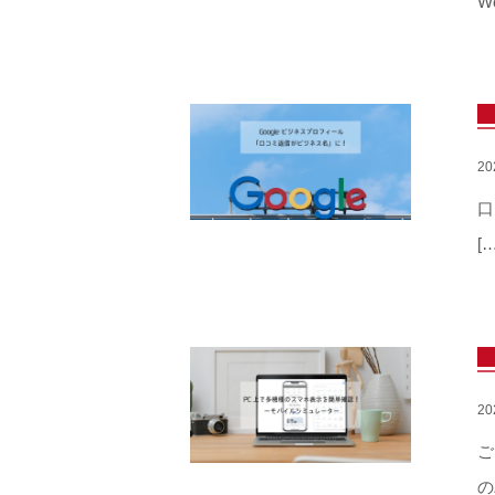
W
2
口
[…
2
ご
の