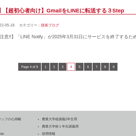
【超初心者向け】GmailをLINEに転送する３Step
022-05-18 カテゴリー：
技術ブログ
注意!!】「LINE Notify」が2025年3月31日にサービスを終了する
Page 4 of 9
1
2
3
4
5
6
7
8
9
タッフの心得帳
農業大学校講義2年生用
農業大学校１年生講義用
te
採用情報