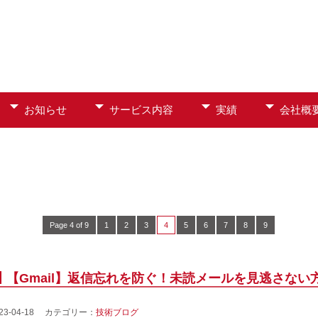
お知らせ
サービス内容
実績
会社概
Page 4 of 9
1
2
3
4
5
6
7
8
9
【Gmail】返信忘れを防ぐ！未読メールを見逃さない
023-04-18 カテゴリー：
技術ブログ