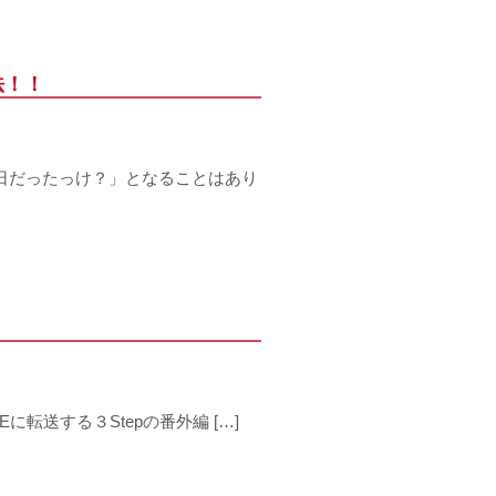
法！！
何日だったっけ？」となることはあり
に転送する３Stepの番外編 […]