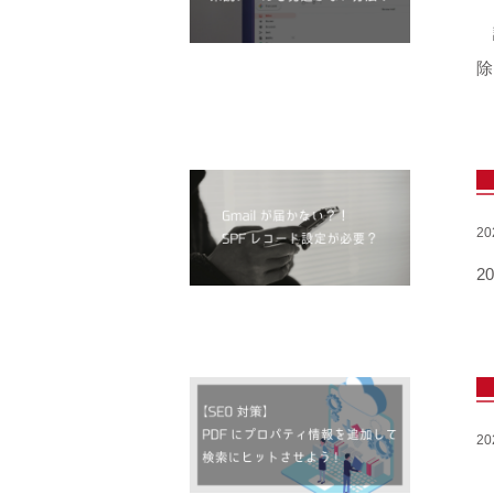
読
除
2
2
2
P