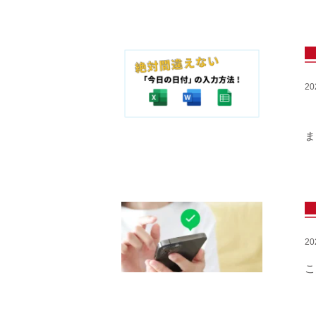
2
E
ま
2
こ