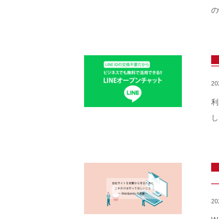
の
2
利
し
2