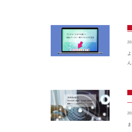
2
よ
ん
2
ま